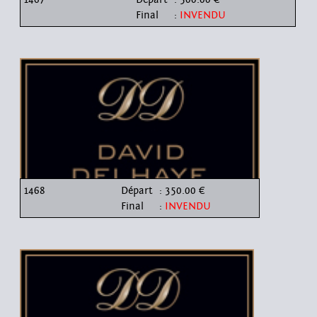
Final
:
INVENDU
1468
Départ
: 350.00 €
Final
:
INVENDU