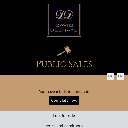
Public Sales
FR
EN
You have 0 bids to complete
Complete now
Lots for sale
Terms and conditions