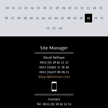
20
21
22
23
24
25
26
27
28
29
30
31
32
33
34
35
36
37
38
39
40
41
42
43
44
45
46
47
48
49
50
51
52
53
54
Site Manager
David Delhaye
0032 (0) 56 91 21 52
0032 (0)492 31 36 40
0032 (0)477 68 09 21
ddsprl@hotmail.com
Contact
Tel: 0032 (0) 56 91 21 52