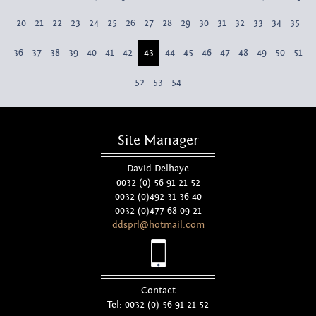
20
21
22
23
24
25
26
27
28
29
30
31
32
33
34
35
36
37
38
39
40
41
42
43
44
45
46
47
48
49
50
51
52
53
54
Site Manager
David Delhaye
0032 (0) 56 91 21 52
0032 (0)492 31 36 40
0032 (0)477 68 09 21
ddsprl@hotmail.com
Contact
Tel: 0032 (0) 56 91 21 52