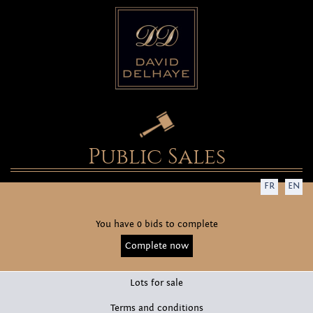
Public Sales
FR
EN
You have 0 bids to complete
Complete now
Lots for sale
Terms and conditions