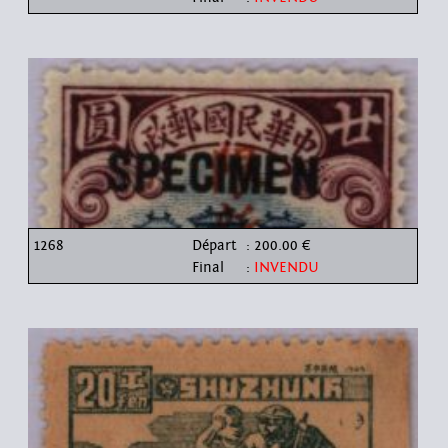
1268
Départ
: 200.00 €
Final
:
INVENDU