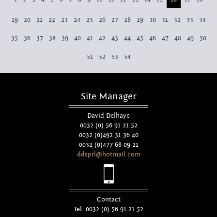
19
20
21
22
23
24
25
26
27
28
29
30
31
32
33
34
35
36
37
38
39
40
41
42
43
44
45
46
47
48
49
50
51
52
53
54
Site Manager
David Delhaye
0032 (0) 56 91 21 52
0032 (0)492 31 36 40
0032 (0)477 68 09 21
ddsprl@hotmail.com
Contact
Tel: 0032 (0) 56 91 21 52