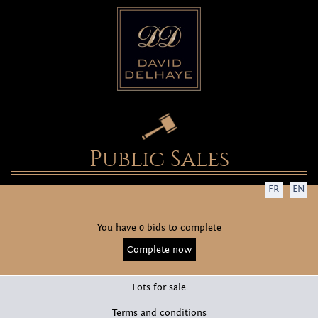
Public Sales
FR
EN
You have 0 bids to complete
Complete now
Lots for sale
Terms and conditions