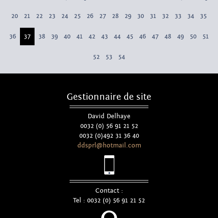
20
21
22
23
24
25
26
27
28
29
30
31
32
33
34
35
36
37
38
39
40
41
42
43
44
45
46
47
48
49
50
51
52
53
54
Gestionnaire de site
David Delhaye
0032 (0) 56 91 21 52
0032 (0)492 31 36 40
ddsprl@hotmail.com
Contact :
Tel : 0032 (0) 56 91 21 52