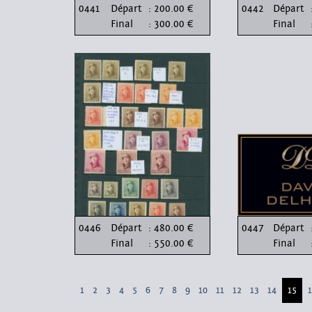
0441
Départ
: 200.00 €
0442
Départ
Final
: 300.00 €
Final
0446
Départ
: 480.00 €
0447
Départ
Final
: 550.00 €
Final
1
2
3
4
5
6
7
8
9
10
11
12
13
14
15