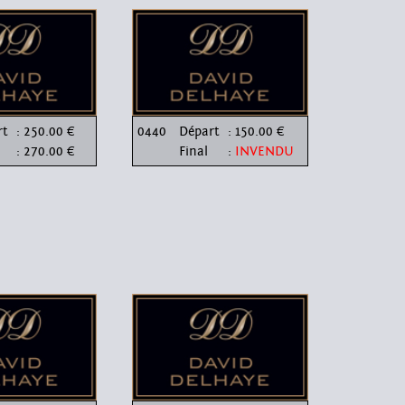
rt
: 250.00 €
0440
Départ
: 150.00 €
: 270.00 €
Final
:
INVENDU