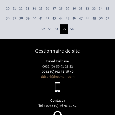
20
21
22
23
24
25
26
27
28
29
30
31
32
33
34
35
36
37
38
39
40
41
42
43
44
45
46
47
48
49
50
51
52
53
54
55
56
Gestionnaire de site
David Delhaye
0032 (0) 56 91 21 52
0032 (0)492 31 36 40
ddsprl@hotmail.com
Contact :
Tel : 0032 (0) 56 91 21 52