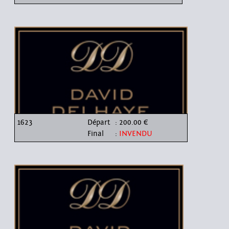
1623
Départ
: 200.00 €
Final
:
INVENDU