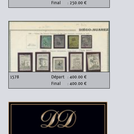
Final
: 250.00 €
1578
Départ
: 400.00 €
Final
: 400.00 €