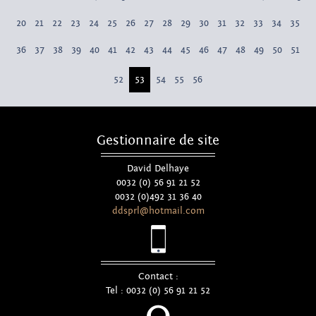
20
21
22
23
24
25
26
27
28
29
30
31
32
33
34
35
36
37
38
39
40
41
42
43
44
45
46
47
48
49
50
51
52
53
54
55
56
Gestionnaire de site
David Delhaye
0032 (0) 56 91 21 52
0032 (0)492 31 36 40
ddsprl@hotmail.com
Contact :
Tel : 0032 (0) 56 91 21 52