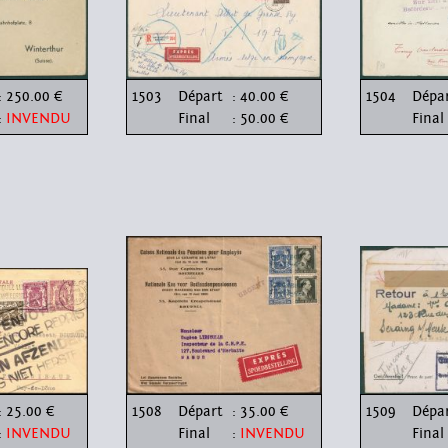
: 250.00 €
1503
Départ
: 40.00 €
1504
Dépa
:
INVENDU
Final
: 50.00 €
Final
: 25.00 €
1508
Départ
: 35.00 €
1509
Dépa
:
INVENDU
Final
:
INVENDU
Final