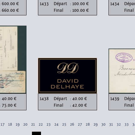
: 600.00 €
1433
Départ
: 100.00 €
1434
Dépa
: 660.00 €
Final
: 100.00 €
Final
: 40.00 €
1438
Départ
: 40.00 €
1439
Dépa
: 75.00 €
Final
: 42.00 €
Final
17
18
19
20
21
22
23
24
25
26
27
28
29
30
31
32
33
3