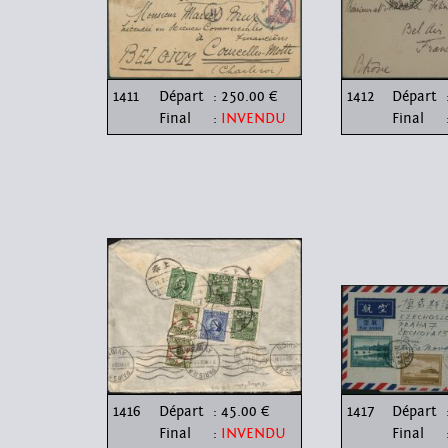
1411
Départ
: 250.00 €
1412
Départ
Final
:
INVENDU
Final
1416
Départ
: 45.00 €
1417
Départ
Final
:
INVENDU
Final