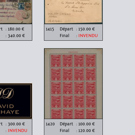
rt
: 180.00 €
1415
Départ
: 150.00 €
: 340.00 €
Final
:
INVENDU
rt
: 300.00 €
1420
Départ
: 100.00 €
:
INVENDU
Final
: 120.00 €