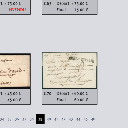
rt
: 75.00 €
1165
Départ
: 75.00 €
:
INVENDU
Final
: 75.00 €
rt
: 45.00 €
1170
Départ
: 60.00 €
: 45.00 €
Final
: 60.00 €
34
35
36
37
38
39
40
41
42
43
44
45
46