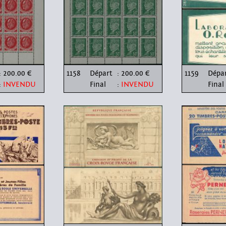
: 200.00 €
1158
Départ
: 200.00 €
1159
Dépa
:
INVENDU
Final
:
INVENDU
Final