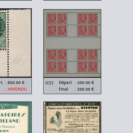
rt
: 600.00 €
1155
Départ
: 200.00 €
:
INVENDU
Final
: 200.00 €