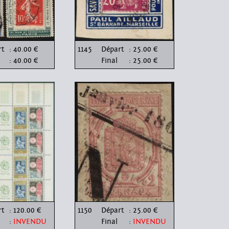
rt
: 40.00 €
1145
Départ
: 25.00 €
: 40.00 €
Final
: 25.00 €
rt
: 120.00 €
1150
Départ
: 25.00 €
:
INVENDU
Final
:
INVENDU