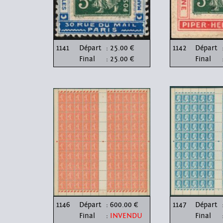
1141
Départ
: 25.00 €
1142
Départ
Final
: 25.00 €
Final
1146
Départ
: 600.00 €
1147
Départ
Final
:
INVENDU
Final