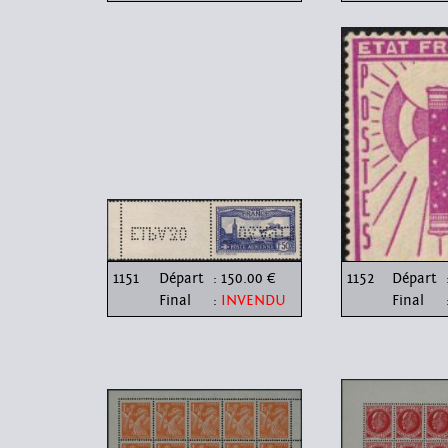
1151
Départ
: 150.00 €
1152
Départ
Final
:
INVENDU
Final