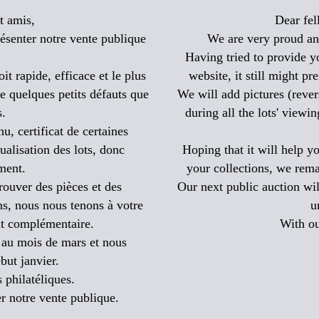
t amis,
Dear fel
résenter notre vente publique
We are very proud and
Having tried to provide y
it rapide, efficace et le plus
website, it still might p
ne quelques petits défauts que
We will add pictures (revers
s.
during all the lots' viewi
u, certificat de certaines
ualisation des lots, donc
Hoping that it will help y
ement.
your collections, we rema
rouver des pièces et des
Our next public auction wil
s, nous nous tenons à votre
u
nt complémentaire.
With ou
 au mois de mars et nous
but janvier.
 philatéliques.
 notre vente publique.